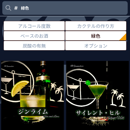
COC
Bars Beginner
緑色
アルコール度数
カクテルの作り方
SHOP
ベースのお酒
緑色
Barを探す
炭酸の有無
オプション
KTA
SCHOOL
お酒の教室
COCKTAIL
おすすめカクテル
サイレント・ヒル （Silent
ジン・ライム （Gin & Lime）
Hill）
Barを探す
お酒の教室