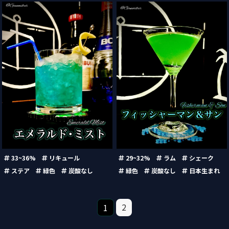
エメラルド・ミスト
フィッシャーマン & サン
（Emerald Mist）
（Fisherman & Son）
33~36%
リキュール
29~32%
ラム
シェーク
ステア
緑色
炭酸なし
緑色
炭酸なし
日本生まれ
2
1