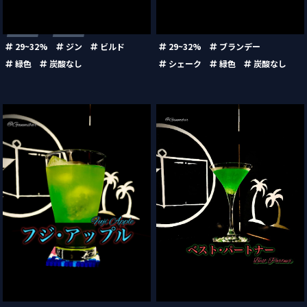
IL
カクテル辞典
29~32%
ジン
ビルド
29~32%
ブランデー
私たちについて・想い
緑色
炭酸なし
シェーク
緑色
炭酸なし
がんみのカクテル小学校 YouTube
お問い合わせ
利用規約
プライバシーポリシー
ベスト・パートナー（Best
フジ・アップル（Fuji Apple）
Partner）
© BarsBeginner All Right Reserved.