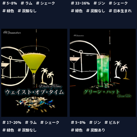
33~36%
ジン
シェーク
5~8%
ラム
シェーク
緑色
炭酸なし
日本生まれ
緑色
炭酸なし
ウェイスト・オブ・タイム
グリーン・ハット（Green
（Waste of Time）
Hat）
17~20%
ラム
シェーク
5~8%
ジン
ビルド
緑色
炭酸なし
緑色
炭酸あり