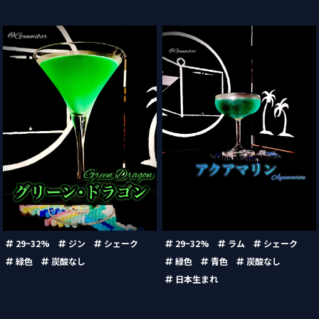
グリーン・ドラゴン （Green
アクアマリン （Aquamarine）
Dragon）
29~32%
ジン
シェーク
29~32%
ラム
シェーク
緑色
炭酸なし
緑色
青色
炭酸なし
日本生まれ