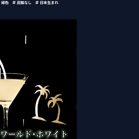
緑色
炭酸なし
日本生まれ
ト （Around the World
hite）