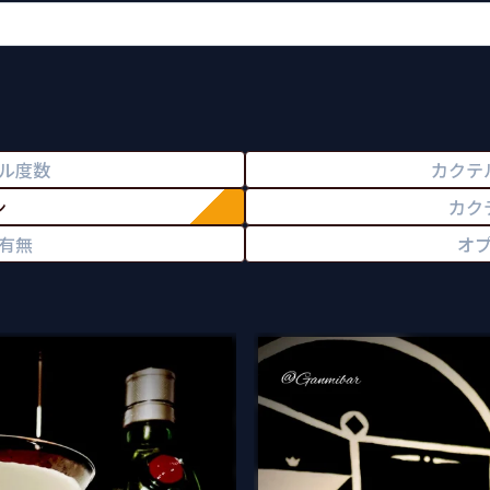
ル度数
カクテ
ン
カク
有無
オ