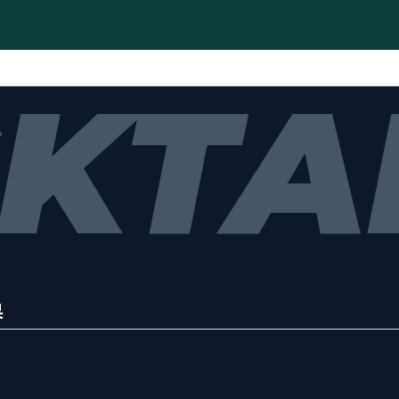
KTA
果