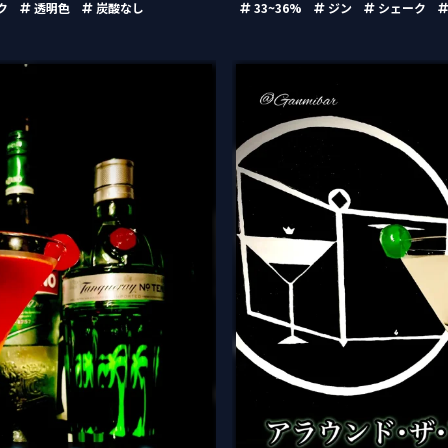
ク
透明色
炭酸なし
33~36%
ジン
シェーク
アラウンド・ザ・ワールド・ホワイ
netian Sunset）
W