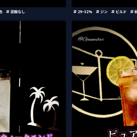
色
炭酸なし
29~32%
ジン
ビルド
entleman’s Weekend）
ピュア・ラブ（