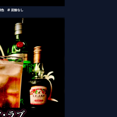
緑色
炭酸なし
Pure Love）