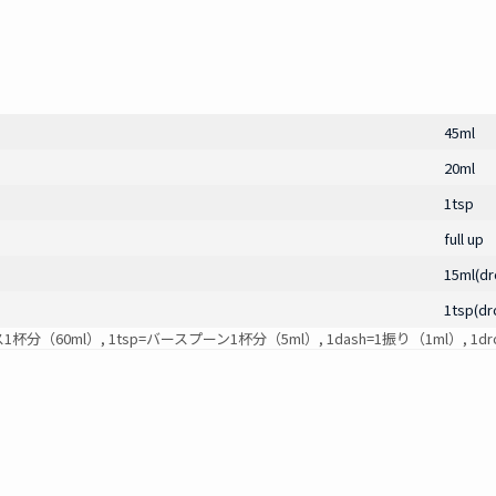
45ml
20ml
1tsp
full up
15ml(dr
1tsp(dr
ス1杯分（60ml）, 1tsp=バースプーン1杯分（5ml）, 1dash=1振り（1ml）, 1drop