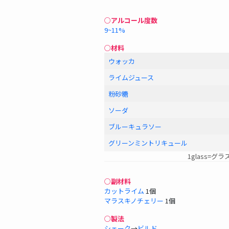
○アルコール度数
9~11%
○材料
ウォッカ
ライムジュース
粉砂糖
ソーダ
ブルーキュラソー
グリーンミントリキュール
1glass=グラ
○副材料
カットライム
1個
マラスキノチェリー
1個
○製法
シェーク
→
ビルド