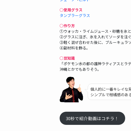
○使用グラス
タンブラーグラス
○作り方
①ウォッカ・ライムジュース・砂糖を氷
②グラスに注ぎ、氷を入れてソーダを注
③軽く混ぜ合わせた後に、ブルーキュラ
④副材料を飾る。
○豆知識
「ポケモン水の都の護神ラティアスとラ
沖縄とかでもありそう。
個人的に一番キレイな
シンプルで柑橘感のあ
30秒で紹介動画はコチラ！