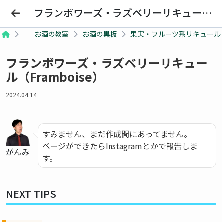
Bars Beginner
フランボワーズ・ラズベリーリキュール（Framboise）
お酒の教室
お酒の黒板
果実・フルーツ系リキュール
SHOP
フランボワーズ・ラズベリーリキュー
Barを探す
ル（Framboise）
2024.04.14
SCHOOL
お酒の教室
すみません、まだ作成間にあってません。
COCKTAIL
ページができたらInstagramとかで報告しま
がんみ
す。
おすすめカクテル
NEXT TIPS
Barを探す
お酒の教室