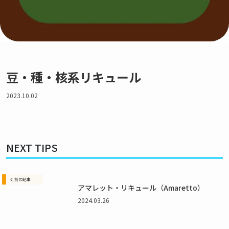
カクテル辞典
私たちについて・想い
がんみのカクテル小学校 YouTube
豆・種・核系リキュール
お問い合わせ
2023.10.02
利用規約
プライバシーポリシー
NEXT TIPS
© BarsBeginner All Right Reserved.
前の記事
アマレット・リキュール（Amaretto）
2024.03.26