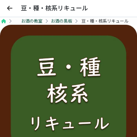
Bars Beginner
豆・種・核系リキュール
お酒の教室
お酒の黒板
豆・種・核系リキュール
SHOP
Barを探す
SCHOOL
お酒の教室
COCKTAIL
おすすめカクテル
Barを探す
お酒の教室