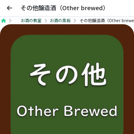
Bars Beginner
その他醸造酒（Other brewed）
お酒の教室
お酒の黒板
その他醸造酒（Other brew
SHOP
Barを探す
SCHOOL
お酒の教室
COCKTAIL
おすすめカクテル
Barを探す
お酒の教室