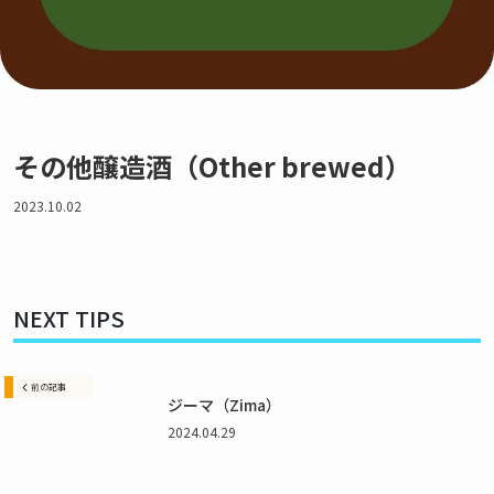
カクテル辞典
私たちについて・想い
がんみのカクテル小学校 YouTube
その他醸造酒（Other brewed）
お問い合わせ
2023.10.02
利用規約
プライバシーポリシー
NEXT TIPS
© BarsBeginner All Right Reserved.
前の記事
ジーマ（Zima）
2024.04.29