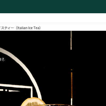
ィー（Italian Ice Tea）