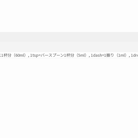
ス1杯分（60ml）, 1tsp=バースプーン1杯分（5ml）, 1dash=1振り（1ml）, 1drop