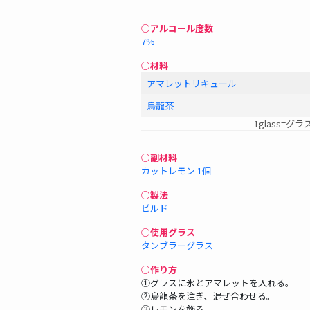
○アルコール度数
7%
○材料
アマレットリキュール
烏龍茶
1glass=グラ
○副材料
カットレモン 1個
○製法
ビルド
○使用グラス
タンブラーグラス
○作り方
①グラスに氷とアマレットを入れる。
②烏龍茶を注ぎ、混ぜ合わせる。
③レモンを飾る。