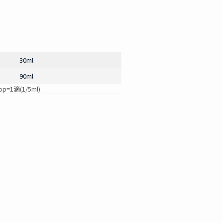
30ml
90ml
=1滴(1/5ml)