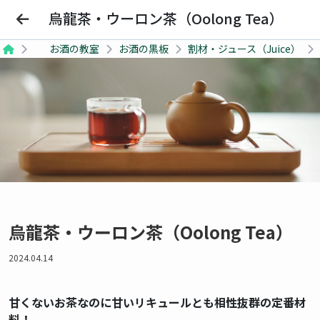
Bars Beginner
烏龍茶・ウーロン茶（Oolong Tea）
お酒の教室
お酒の黒板
割材・ジュース（Juice）
SHOP
Barを探す
SCHOOL
お酒の教室
COCKTAIL
烏龍茶・ウーロン茶（Oolong Tea）
おすすめカクテル
2024.04.14
Barを探す
甘くないお茶なのに甘いリキュールとも相性抜群の定番材
お酒の教室
料！