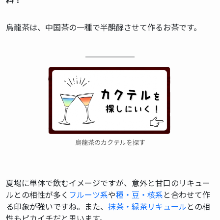
カクテル辞典
烏龍茶は、中国茶の一種で半醗酵させて作るお茶です。
私たちについて・想い
がんみのカクテル小学校 YouTube
お問い合わせ
利用規約
プライバシーポリシー
烏龍茶のカクテルを探す
© BarsBeginner All Right Reserved.
夏場に単体で飲むイメージですが、意外と甘口のリキュー
ルとの相性が多く
フルーツ系
や
種・豆・核系
と合わせて作
る印象が強いですね。また、
抹茶・緑茶リキュール
との相
性もピカイチだと思います。