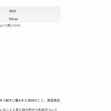
45ml
full up
=1滴(1/5ml)
持つ樹木に覆われた森林のこと。英語表記
ていることと見た目の色から名前がついて