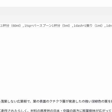
ス1杯分（60ml）, 1tsp=バースプーン1杯分（5ml）, 1dash=1振り（1ml）, 1drop
も落葉しない広葉樹で、葉の表面のクチクラ層が発達したの強い深緑色の葉を
時に創作されたらしく、材料の原産地の日本・中国の両方に照葉樹林が広がっ