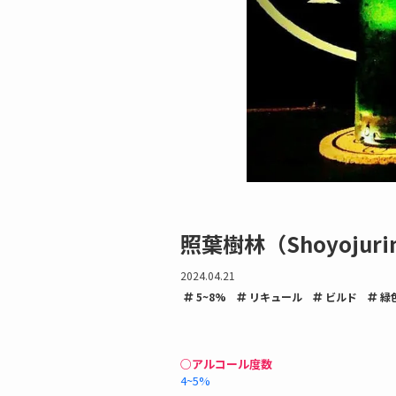
照葉樹林（Shoyojuri
2024.04.21
5~8%
リキュール
ビルド
緑
○アルコール度数
4~5%