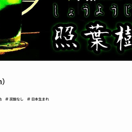
n）
色
炭酸なし
日本生まれ