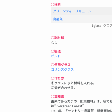
○材料
グリーンティーリキュール
烏龍茶
1glass=グラ
○副材料
なし
○製法
ビルド
○使用グラス
コリンズグラス
○作り方
①グラスに氷と材料を入れる。
②混ぜ合わせる。
○豆知識
由来であるガチの「照葉樹林」は、冬で
は“Evergreen Forest”
1981年、「サントリー烏龍茶」新発売